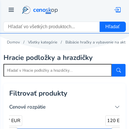
ceno
sk
op
Hľadať
Domov
Všetky kategórie
Bábäcie hračky a vybavenie na aktiv
Hracie podložky a hrazdičky
Filtrovať produkty
Cenové rozpätie
17 EUR
120 EUR