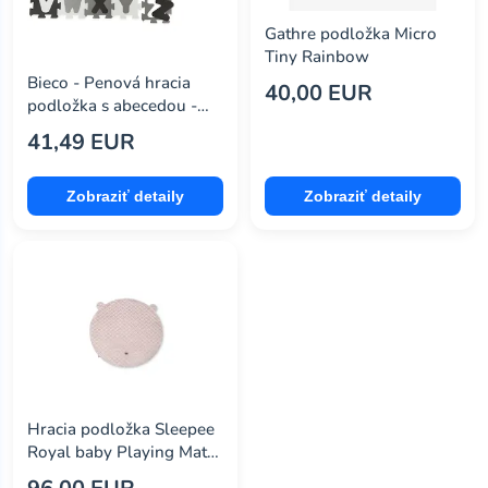
Gathre podložka Micro
Tiny Rainbow
Bieco - Penová hracia
40,00 EUR
podložka s abecedou -
puzzle black & white - 26
41,49 EUR
ks
Zobraziť detaily
Zobraziť detaily
Hracia podložka Sleepee
Royal baby Playing Mat
ružová