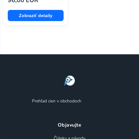
96,00 EUR
Zobraziť detaily
Prehľad cien v obchodoch
Objavujte
Články a návody