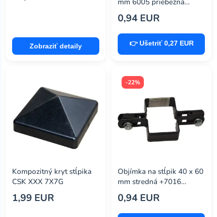
mm 6005 priebežná
7063670
0,94 EUR
👉 Ušetriť 0,27 EUR
Zobraziť detaily
-22%
Kompozitný kryt stĺpika
Objímka na stĺpik 40 x 60
CSK XXX 7X7G
mm stredná +7016
antracit 7068536
1,99 EUR
0,94 EUR