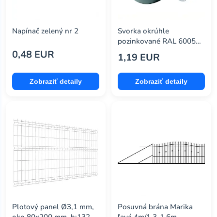
Napínač zelený nr 2
Svorka okrúhle
pozinkované RAL 6005
konečný 42 mm
0,48 EUR
1,19 EUR
Zobraziť detaily
Zobraziť detaily
Plotový panel Ø3,1 mm,
Posuvná brána Marika
oko 80x200 mm, h:1320
ľavá 4m/1,3-1,6m