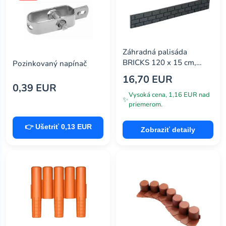
Záhradná palisáda
BRICKS 120 x 15 cm,
Pozinkovaný napínač
šedá (so spojkou a
16,70 EUR
klincami) MHEU5000164
0,39 EUR
Vysoká cena, 1,16 EUR nad
✨
priemerom.
👉 Ušetriť 0,13 EUR
Zobraziť detaily