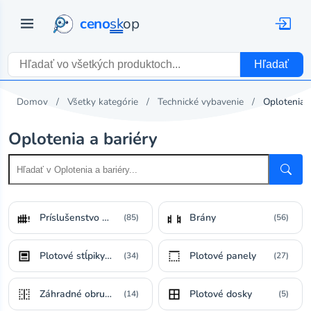
ceno
sk
op
Hľadať
Domov
Všetky kategórie
Technické vybavenie
Oplotenia a
Oplotenia a bariéry
Príslušenstvo k oploteniam a bránam
Brány
(85)
(56)
Plotové stĺpiky a zábradlia
Plotové panely
(34)
(27)
Záhradné obruby a hrany
Plotové dosky
(14)
(5)