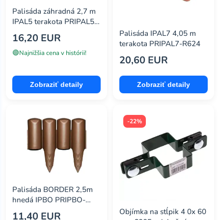
Palisáda záhradná 2,7 m
IPAL5 terakota PRIPAL5-
R624
Palisáda IPAL7 4,05 m
16,20 EUR
terakota PRIPAL7-R624
🟢
Najnižšia cena v histórii!
20,60 EUR
Zobraziť detaily
Zobraziť detaily
-22%
Palisáda BORDER 2,5m
hnedá IPBO PRIPBO-
R222
Objímka na stĺpik 4 0x 60
11,40 EUR