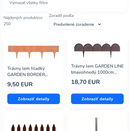
m.a.t.
(3)
Vymazať všetky filtre
Zľava 50% a viac
Najnižšia cena
merkury market
(170)
Zľava 70% a viac
Super ponuka
Zoradiť podľa:
Nájdených produktov:
Dobrá cena
250
multy home
(4)
parquet mercado
(5)
polbram
(12)
polimet
(16)
Trávny lem GARDEN LINE
Trávny lem hladký
prosperplast
(15)
tmavohnedý 1000cm
GARDEN BORDER
PRIKRA-R222
terakota 390cm PRIBWI-
18,70 EUR
9,50 EUR
R624
Zobraziť detaily
Zobraziť detaily