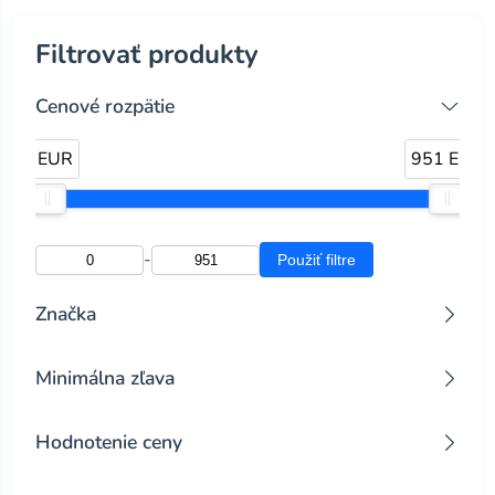
Filtrovať produkty
Cenové rozpätie
0 EUR
951 EUR
-
Použiť filtre
Značka
bradas
(6)
Minimálna zľava
jarmex
(13)
Všetky zľavy
Hodnotenie ceny
Zľava 10% a viac
legi
(5)
Zľava 25% a viac
Všetky