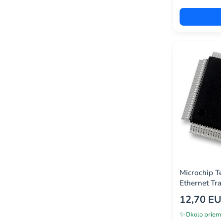
onsemi
(72)
phoenix contact
(0)
prowave
(2)
qorvo
(10)
recom power
(0)
renesas electronics
(226)
corporation
rf solutions
(14)
rohm
(6)
same sky
(0)
Microchip 
Ethernet Tr
samtec, inc.
(1)
128
12,70 E
seeed studio
(0)
✨
Okolo priem