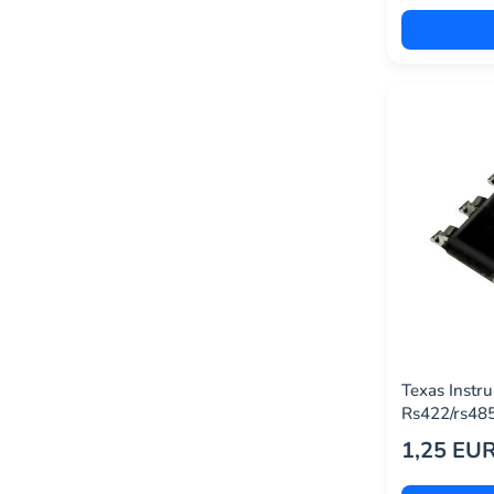
carlo gavazzi
(2)
dfrobot
(1)
digi international
(23)
digilent
(1)
diodes inc.
(18)
eaton tripp lite
(5)
enocean
(6)
ezurio
(0)
hirschmann
(1)
hoperf
(2)
Texas Inst
Rs422/rs485
infineon technologies
(94)
Soic-8
1,25 EU
lprs
(2)