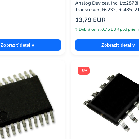
Analog Devices, Inc. Ltc2873I
Transceiver, Rs232, Rs485, 2
13,79 EUR
✨
Dobrá cena, 0,75 EUR pod priem
Zobraziť detaily
Zobraziť detaily
-5%