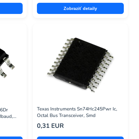
Zobraziť detaily
Texas Instruments Sn74Hc245Pwr Ic,
76Dr
Octal Bus Transceiver, Smd
Mbaud,
0,31 EUR