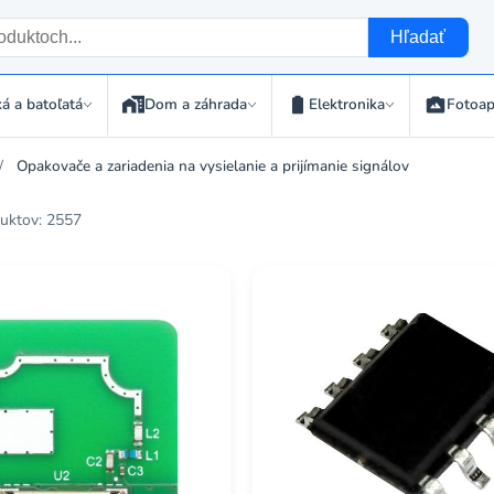
Hľadať
á a batoľatá
Dom a záhrada
Elektronika
Fotoap
Opakovače a zariadenia na vysielanie a prijímanie signálov
uktov: 2557