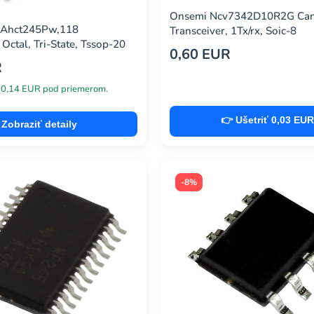
Onsemi Ncv7342D10R2G Ca
4Ahct245Pw,118
Transceiver, 1Tx/rx, Soic-8
 Octal, Tri-State, Tssop-20
0,60 EUR
R
 0,14 EUR pod priemerom.
👉 Ušetriť 0,03 EUR
Zobraziť detaily
-8%