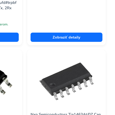
ufd#trpbf
Tx, 2Rx
erom.
Zobraziť detaily
Nxp Semiconductors Tja1463At/0Z Can