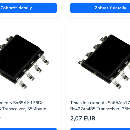
Zobraziť detaily
Zobraziť detaily
ruments Sn65Als176Dr
Texas Instruments Sn65Als1
 Transceiver, 35Mbaud,
Rs422/rs485 Transceiver, 35
Soic-8
R
2,07 EUR