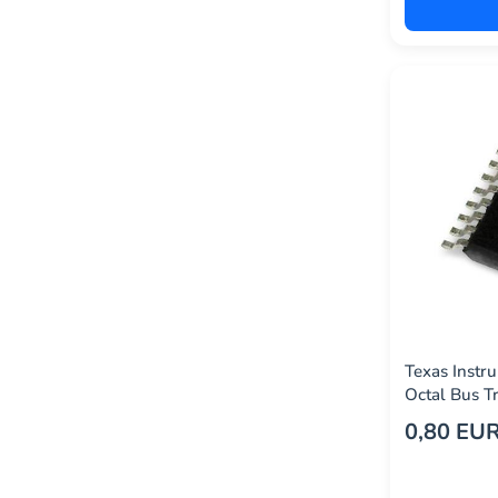
mcm custom audio
(1)
microchip technology
(130)
mikroelektronika
(3)
multicomp pro
(7)
murata manufacturing co.,
(13)
ltd.
nexperia
(153)
ni / emerson
(2)
nordic semiconductor
(40)
Texas Instr
nve
(1)
Octal Bus T
nxp semiconductors
(269)
0,80 EU
omega
(0)