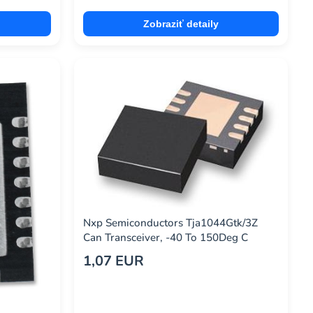
Zobraziť detaily
Nxp Semiconductors Tja1044Gtk/3Z
Can Transceiver, -40 To 150Deg C
1,07 EUR