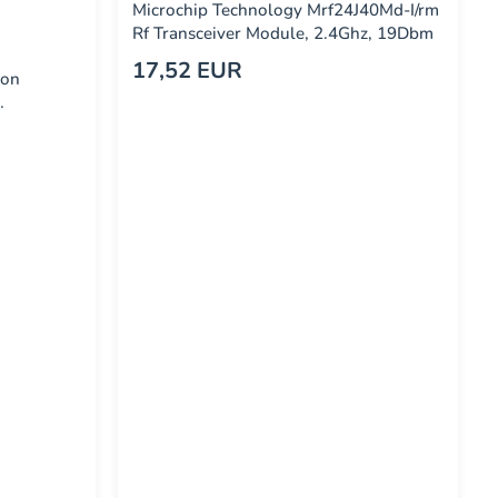
Microchip Technology Mrf24J40Md-I/rm
Rf Transceiver Module, 2.4Ghz, 19Dbm
17,52 EUR
ion