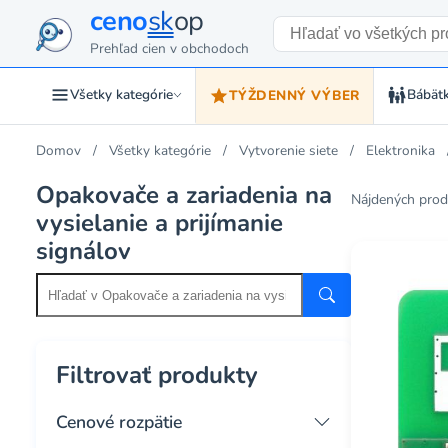
ceno
sk
op
Prehľad cien v obchodoch
Všetky kategórie
Bábätk
TÝŽDENNÝ VÝBER
Domov
Všetky kategórie
Vytvorenie siete
Elektronika
Opakovače a zariadenia na
Nájdených prod
vysielanie a prijímanie
signálov
Filtrovať produkty
Cenové rozpätie