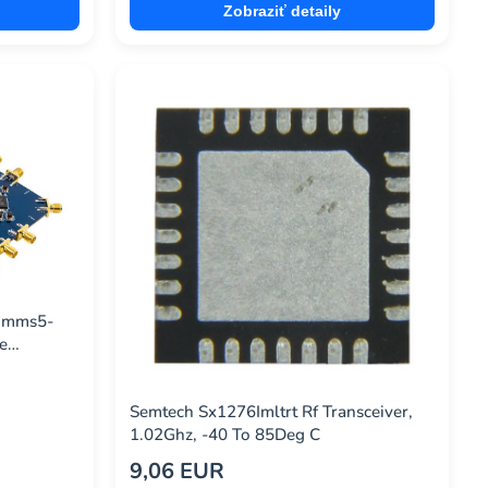
Zobraziť detaily
comms5-
e
Semtech Sx1276Imltrt Rf Transceiver,
1.02Ghz, -40 To 85Deg C
9,06 EUR