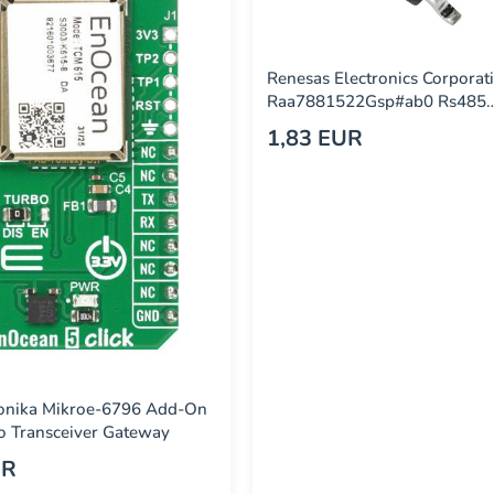
Renesas Electronics Corporat
Raa7881522Gsp#ab0 Rs485
Transceiver, -40 To 85Deg C
1,83 EUR
ronika Mikroe-6796 Add-On
o Transceiver Gateway
UR