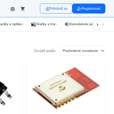
Prihlásiť sa
Registrovať
›
aráty a optika
Hračky a hry
Kancelárske potreby
Zoradiť podľa: