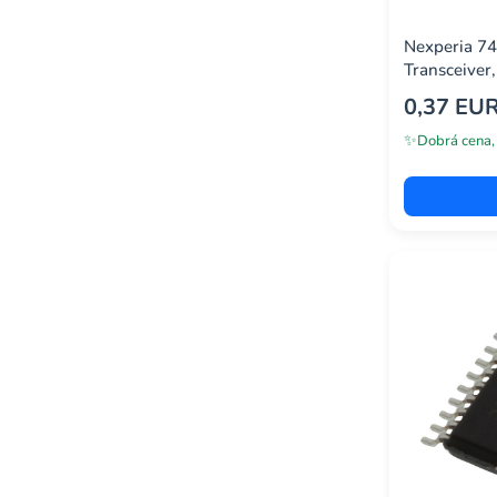
wã¼rth elektronik
(23)
Nexperia 7
Transceiver,
0,37 EU
✨
Dobrá cena,