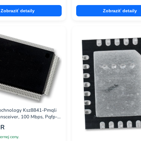
Zobraziť detaily
Zobraziť detaily
Technology Ksz8841-Pmqli
ansceiver, 100 Mbps, Pqfp-
UR
ernej ceny.