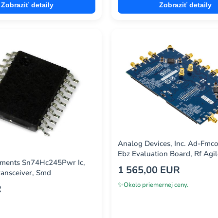
Zobraziť detaily
Zobraziť detaily
Analog Devices, Inc. Ad-Fm
Ebz Evaluation Board, Rf Agil
uments Sn74Hc245Pwr Ic,
Transceiver
1 565,00 EUR
ransceiver, Smd
✨
Okolo priemernej ceny.
R