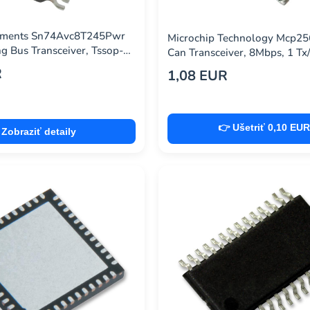
ruments Sn74Avc8T245Pwr
Microchip Technology Mcp25
ng Bus Transceiver, Tssop-
Can Transceiver, 8Mbps, 1 Tx/
R
1,08 EUR
👉 Ušetriť 0,10 EUR
Zobraziť detaily