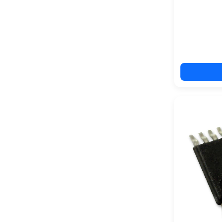
semtech
(9)
siemens
(0)
silicon labs
(17)
startech
(6)
stmicroelectronics
(126)
tdk
(2)
texas instruments
(129)
toshiba
(21)
vishay
(12)
werma
(0)
wittra
(1)
wolfspeed
(1)