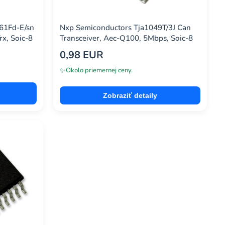
61Fd-E/sn
Nxp Semiconductors Tja1049T/3J Can
rx, Soic-8
Transceiver, Aec-Q100, 5Mbps, Soic-8
0,98 EUR
✨
Okolo priemernej ceny.
Zobraziť detaily