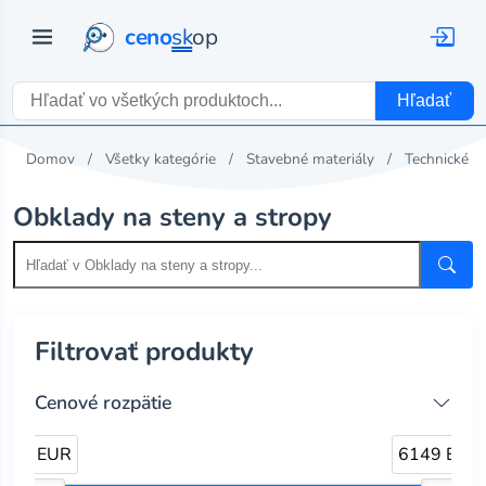
ceno
sk
op
Hľadať
Domov
Všetky kategórie
Stavebné materiály
Technické v
Obklady na steny a stropy
Filtrovať produkty
Cenové rozpätie
1 EUR
6149 EUR