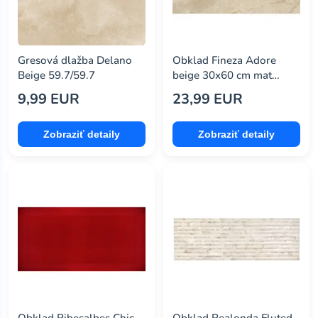
decolux
(0)
del conca
(96)
den braven
(14)
Gresová dlažba Delano
Obklad Fineza Adore
Beige 59.7/59.7
beige 30x60 cm mat
dom
(28)
ADORE36BE
9,99 EUR
23,99 EUR
domino
(0)
ege
(0)
Zobraziť detaily
Zobraziť detaily
el molino
(0)
emigres
(205)
emil
(14)
emotion ceramics
(0)
equipe
(140)
ergon
(12)