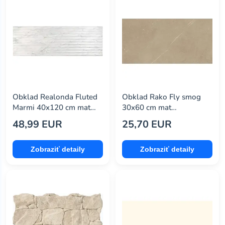
pattex
(0)
peronda
(120)
polcolorit
(0)
porcelaingres
(32)
premium mosaic
(50)
Obklad Realonda Fluted
Obklad Rako Fly smog
Marmi 40x120 cm mat
30x60 cm mat
primalex
(0)
FLUTED412MA
WAKVK886.1
48,99 EUR
25,70 EUR
prissmacer
(0)
Zobraziť detaily
Zobraziť detaily
provenza
(14)
ragno
(218)
rako
(1407)
realonda
(50)