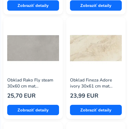
Zobraziť detaily
Zobraziť detaily
knauf
(20)
kreisel
(0)
mapei
(32)
merkury market
(152)
mosavit
(96)
multi
(134)
navarti
(0)
Obklad Rako Fly steam
Obklad Fineza Adore
opoczno
(0)
30x60 cm mat
ivory 30x61 cm mat
WAKVK883.1
ADORE36IV
25,70 EUR
23,99 EUR
pamesa ceramica
(0)
paradyz
(16)
Zobraziť detaily
Zobraziť detaily
parquet mercado
(0)
pastorelli
(26)