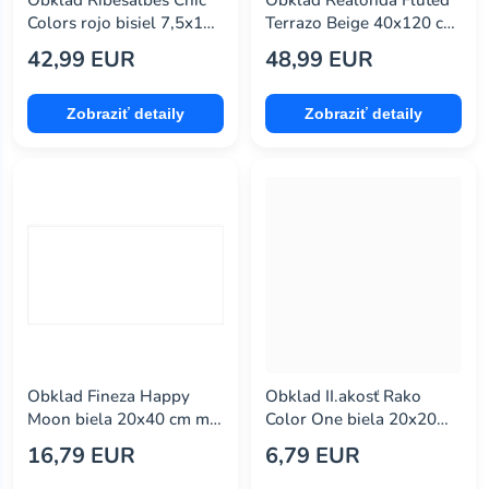
Obklad Ribesalbes Chic
Obklad Realonda Fluted
exagres
(0)
Colors rojo bisiel 7,5x15
Terrazo Beige 40x120 cm
cm lesk CHICC1972
mat FLUTED412TB
fineza
(416)
42,99 EUR
48,99 EUR
geotiles
(34)
Zobraziť detaily
Zobraziť detaily
graniti fiandre
(0)
gres de aragon
(55)
grupa dado
(0)
halcon
(18)
ilcom
(204)
kai
(28)
kale
(45)
Obklad Fineza Happy
Obklad II.akosť Rako
Moon biela 20x40 cm mat
Color One biela 20x20
keros bulgaria
(0)
WAAMB340.1
cm lesk WAA1N000.2
16,79 EUR
6,79 EUR
klinker
(50)