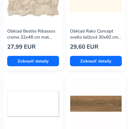
ribesalbes
(536)
roca
(0)
sintesi
(60)
Obklad Bestile Ribassos
Obklad Rako Concept
stargres
(60)
crema 32x48 cm mat
svetlo béžová 30x60 cm
RIBASCR
mat WAAVK107.1
27,99 EUR
29,60 EUR
stn
(0)
stn ceramica
(0)
Zobraziť detaily
Zobraziť detaily
stone master
(0)
stones
(46)
stylnul
(20)
tonalite
(46)
tubądzin
(219)
vaspo
(78)