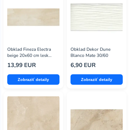
ceramika color
(27)
ceramika paradyż
(89)
ceresit
(39)
cerrad
(57)
Obklad Fineza Electra
Obklad Dekor Dune
cerrol
(0)
beige 20x60 cm lesk
Blanco Mate 30/60
ELECTRA26BE
cersanit
(97)
13,99 EUR
6,90 EUR
cersanit s.a.
(0)
Zobraziť detaily
Zobraziť detaily
cicogres
(0)
cir
(206)
color
(0)
debbex
(13)