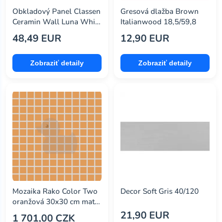
Obkladový Panel Classen
Gresová dlažba Brown
vilar albaro
(102)
Ceramin Wall Luna White
Italianwood 18,5/59,8
vitra
(25)
40x120 cm mat
48,49 EUR
12,90 EUR
CER412LW
Zobraziť detaily
Zobraziť detaily
Mozaika Rako Color Two
Decor Soft Gris 40/120
oranžová 30x30 cm mat
GDM02150.1
21,90 EUR
1 701,00 CZK