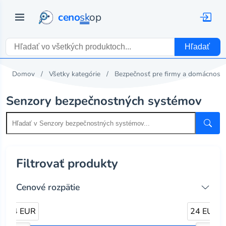
ceno
sk
op
Hľadať
Domov
Všetky kategórie
Bezpečnosť pre firmy a domácnosti
Senzory bezpečnostných systémov
Filtrovať produkty
Cenové rozpätie
24 EUR
24 EUR