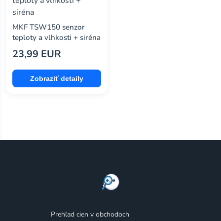
MKF TSW150 senzor
teploty a vlhkosti + siréna
23,99 EUR
Zobraziť detaily
Prehľad cien v obchodoch