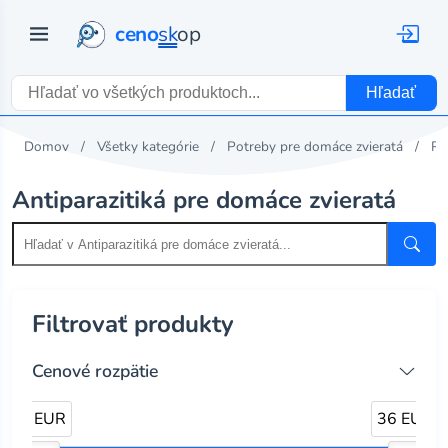
ceno
sk
op
Hľadať
Domov
Všetky kategórie
Potreby pre domáce zvieratá
Po
Antiparazitiká pre domáce zvieratá
Filtrovať produkty
Cenové rozpätie
6 EUR
36 EUR