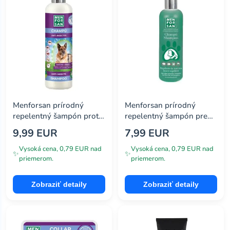
Menforsan prírodný
Menforsan prírodný
repelentný šampón proti
repelentný šampón pre
hmyzu z Nimbového oleja
mačky 300ml
9,99 EUR
7,99 EUR
300ml
Vysoká cena, 0,79 EUR nad
Vysoká cena, 0,79 EUR nad
✨
✨
priemerom.
priemerom.
Zobraziť detaily
Zobraziť detaily