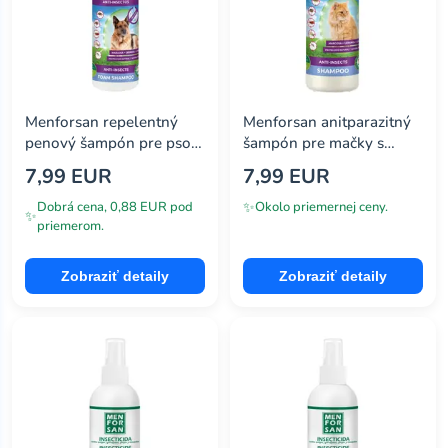
Menforsan repelentný
Menforsan anitparazitný
penový šampón pre psov
šampón pre mačky s
a mačky z margózy 200ml
margózou 300ml
7,99 EUR
7,99 EUR
✨
Dobrá cena, 0,88 EUR pod
Okolo priemernej ceny.
✨
priemerom.
Zobraziť detaily
Zobraziť detaily