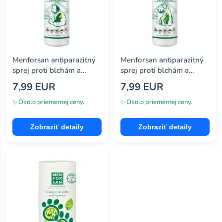
Menforsan antiparazitný
Menforsan antiparazitný
sprej proti blchám a
sprej proti blchám a
kliešťom pre mačky
kliešťom pre psov 250ml
7,99 EUR
7,99 EUR
250ml
✨
✨
Okolo priemernej ceny.
Okolo priemernej ceny.
Zobraziť detaily
Zobraziť detaily