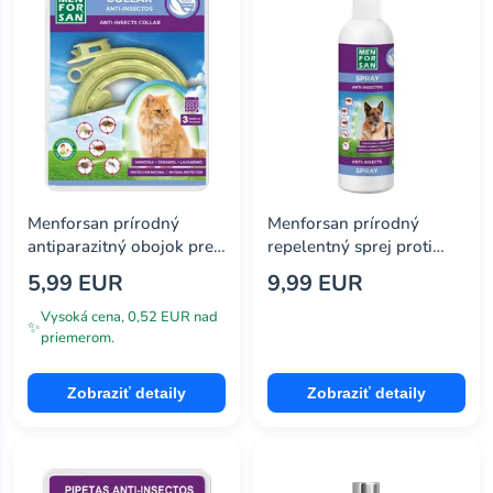
Menforsan prírodný
Menforsan prírodný
antiparazitný obojok pre
repelentný sprej proti
mačky, 33 cm
hmyzu s olejom z
5,99 EUR
9,99 EUR
margósy 250ml
Vysoká cena, 0,52 EUR nad
✨
priemerom.
Zobraziť detaily
Zobraziť detaily