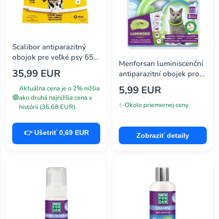
Scalibor antiparazitný
obojok pre veľké psy 65
Menforsan luminiscenční
cm, 1000 mg
35,99 EUR
antiparazitní obojek pro
kočky, 33 cm
5,99 EUR
Aktuálna cena je o 2% nižšia
🟢
ako druhá najnižšia cena v
✨
Okolo priemernej ceny.
histórii (36,68 EUR).
👉 Ušetriť 0,69 EUR
Zobraziť detaily