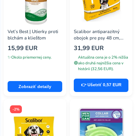
Vet’s Best | Utierky proti
Scalibor antiparazitný
blchám a kliešťom
obojok pre psy 48 cm,
760 mg
15,99 EUR
31,99 EUR
✨
Okolo priemernej ceny.
Aktuálna cena je o 2% nižšia
🟢
ako druhá najnižšia cena v
histórii (32,56 EUR).
👉 Ušetriť 0,57 EUR
Zobraziť detaily
-2%