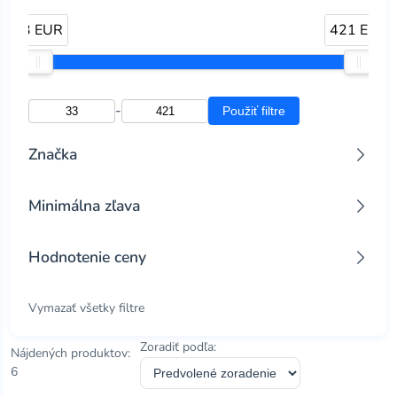
33 EUR
421 EUR
-
Použiť filtre
Značka
nikon
(1)
Minimálna zľava
silva
(4)
Všetky zľavy
Hodnotenie ceny
Zľava 10% a viac
Zľava 25% a viac
Všetky
Vymazať všetky filtre
Zľava 50% a viac
Najnižšia cena
Zľava 70% a viac
Super ponuka
Zoradiť podľa:
Nájdených produktov:
Dobrá cena
6