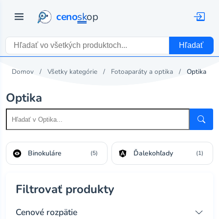
ceno
sk
op
Hľadať
Domov
Všetky kategórie
Fotoaparáty a optika
Optika
Optika
Binokuláre
Ďalekohľady
(5)
(1)
Filtrovať produkty
Cenové rozpätie