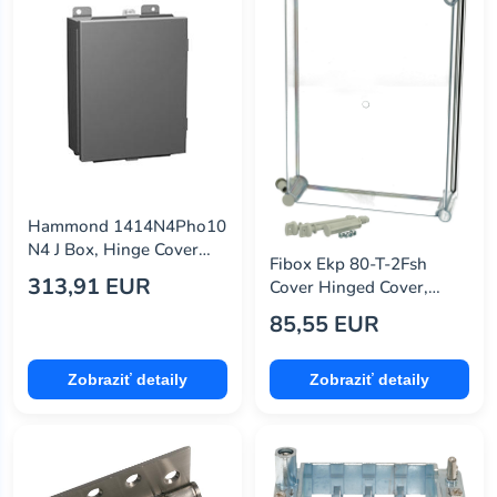
fibox
(6)
gct
(2)
hammond
(5)
harting
(20)
klein tools
(0)
Hammond 1414N4Pho10
knipex
(0)
N4 J Box, Hinge Cover
Fibox Ekp 80-T-2Fsh
W/panel,16X14X10,
313,91 EUR
laird
(0)
Cover Hinged Cover,
Steel, Gray
Trans, Pc,
85,55 EUR
marathon special products
(1)
280X380X80Mm
molex
(2)
Zobraziť detaily
Zobraziť detaily
molex / partner stock
(2)
multicomp pro
(4)