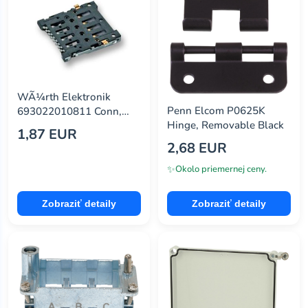
WÃ¼rth Elektronik
Penn Elcom P0625K
693022010811 Conn,
Hinge, Removable Black
Micro Sim, Hinge, 8Pos
1,87 EUR
2,68 EUR
✨
Okolo priemernej ceny.
Zobraziť detaily
Zobraziť detaily