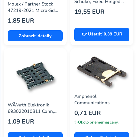
Schuko, Fixed Hinged
Molex / Partner Stock
Cover
47219-2021 Micro-Sd
19,55 EUR
Headerhingetype 20 U
1,85 EUR
Plating
👉 Ušetriť 0,39 EUR
Zobraziť detaily
Amphenol
Communications
WÃ¼rth Elektronik
Solutions
693022010811 Conn,
0,71 EUR
7111S2015X02Lf Conn,
Micro Sim, Hinge, 8Pos
1,09 EUR
Memory Socket, Sim,
✨
Okolo priemernej ceny.
6Pos, Hinged