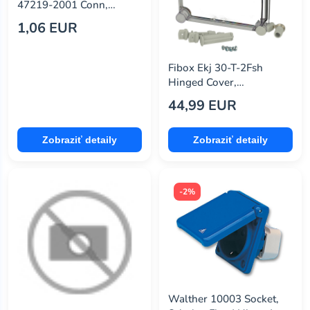
47219-2001 Conn,
wã¼rth elektronik
(2)
Microsd, Hinged, 8Pos
1,06 EUR
Fibox Ekj 30-T-2Fsh
Hinged Cover,
Transparent,
44,99 EUR
30X190X280Mm
Zobraziť detaily
Zobraziť detaily
-2%
Walther 10003 Socket,