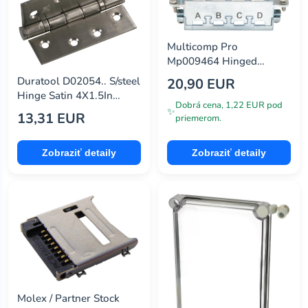
neutrik
(1)
nvent hoffman
(1)
Multicomp Pro
nvent schroff
(1)
Mp009464 Hinged
Frame, Size 16B
panduit
(1)
Duratool D02054.. S/steel
20,90 EUR
Hinge Satin 4X1.5In
penn elcom
(5)
Dobrá cena, 1,22 EUR pod
Grade13 Ce
✨
13,31 EUR
priemerom.
protektive pak
(0)
Zobraziť detaily
Zobraziť detaily
rf solutions
(3)
same sky
(1)
siretta
(1)
spelsberg
(1)
te connectivity
(2)
walther
(1)
Molex / Partner Stock