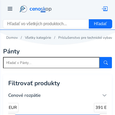
ceno
sk
op
Hľadať
Domov
Všetky kategórie
Príslušenstvo pre technické vybave
Pánty
Filtrovať produkty
Cenové rozpätie
0 EUR
391 EUR