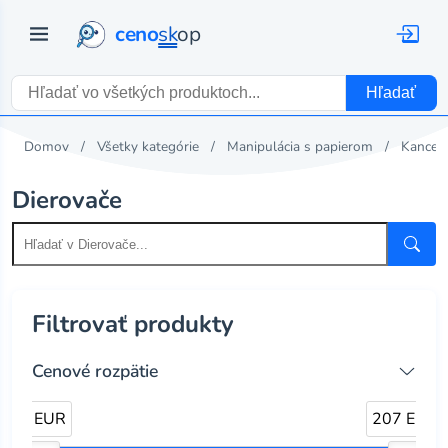
ceno
sk
op
Hľadať
Domov
Všetky kategórie
Manipulácia s papierom
Kancelá
Dierovače
Filtrovať produkty
Cenové rozpätie
6 EUR
207 EUR