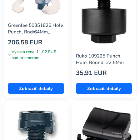
Greenlee 50351826 Hole
Punch, Rnd/64Mm,
Manual/hydraulic
206,58 EUR
Vysoká cena, 11,02 EUR
✨
Ruko 109225 Punch,
nad priemerom.
Hole, Round, 22.5Mm
35,91 EUR
Zobraziť detaily
Zobraziť detaily