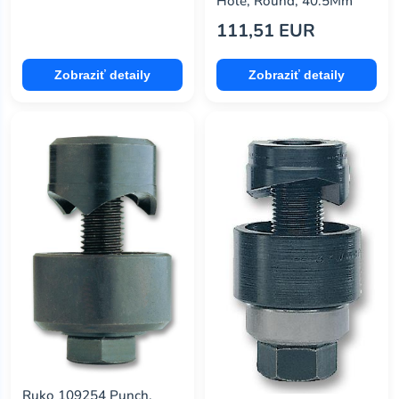
Hole, Round, 40.5Mm
111,51 EUR
Zobraziť detaily
Zobraziť detaily
Ruko 109254 Punch,