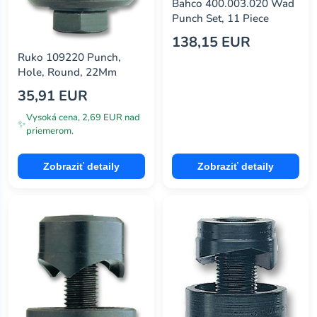
Bahco 400.003.020 Wad
Punch Set, 11 Piece
138,15 EUR
Ruko 109220 Punch,
Hole, Round, 22Mm
35,91 EUR
Vysoká cena, 2,69 EUR nad
✨
priemerom.
Zobraziť detaily
Zobraziť detaily