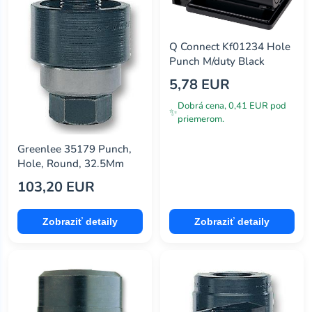
Q Connect Kf01234 Hole
Punch M/duty Black
5,78 EUR
Dobrá cena, 0,41 EUR pod
✨
priemerom.
Greenlee 35179 Punch,
Hole, Round, 32.5Mm
103,20 EUR
Zobraziť detaily
Zobraziť detaily