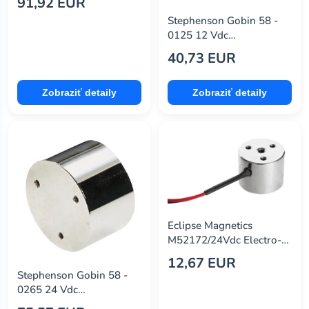
91,92 EUR
Stephenson Gobin 58 -
0125 12 Vdc
Electromagnet, Type 58
40,73 EUR
Zobraziť detaily
Zobraziť detaily
Eclipse Magnetics
M52172/24Vdc Electro-
Holding Magnet, 24V,
12,67 EUR
15Kg
Stephenson Gobin 58 -
0265 24 Vdc
Electromagnet, Type 58