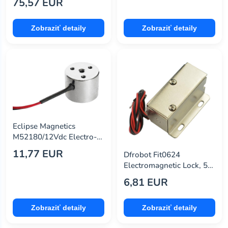
75,57 EUR
Zobraziť detaily
Zobraziť detaily
Eclipse Magnetics
M52180/12Vdc Electro-
Holding Magnet, 12V,
11,77 EUR
Dfrobot Fit0624
5.2Kg
Electromagnetic Lock, 5V,
0.1Kg
6,81 EUR
Zobraziť detaily
Zobraziť detaily