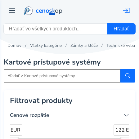
ceno
sk
op
Hľadať
Domov
Všetky kategórie
Zámky a kľúče
Technické vybave
Kartové prístupové systémy
Filtrovať produkty
Cenové rozpätie
7 EUR
122 EUR