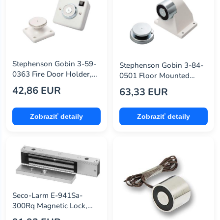
Stephenson Gobin 3-59-
Stephenson Gobin 3-84-
0363 Fire Door Holder,
0501 Floor Mounted
200N, 230V, 1.15W
Door Holder, 500N, 24V
42,86 EUR
63,33 EUR
Zobraziť detaily
Zobraziť detaily
Seco-Larm E-941Sa-
300Rq Magnetic Lock,
Indoor, 24Vdc, 300Lb