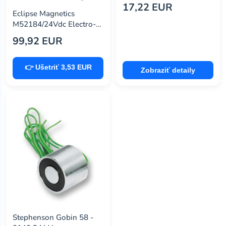
Holding Magnet, 24V,
17,22 EUR
28Kg
Eclipse Magnetics
M52184/24Vdc Electro-
Holding Magnet, 24V,
99,92 EUR
360Kg
👉 Ušetriť 3,53 EUR
Zobraziť detaily
Stephenson Gobin 58 -