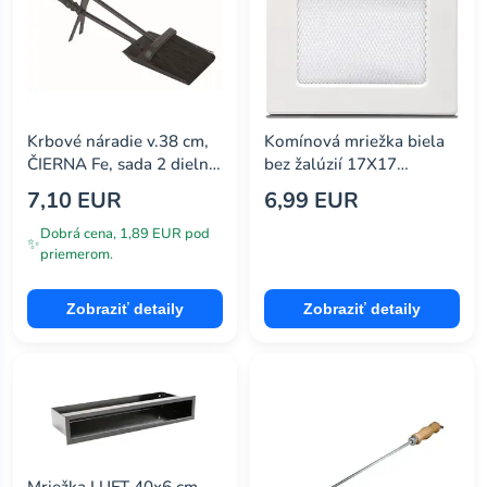
Krbové náradie v.38 cm,
Komínová mriežka biela
ČIERNA Fe, sada 2 dielna
bez žalúzií 17X17
MA760125
4F1717OW
7,10 EUR
6,99 EUR
Dobrá cena, 1,89 EUR pod
✨
priemerom.
Zobraziť detaily
Zobraziť detaily