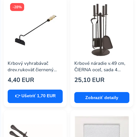
-28%
Krbový vyhrabávač
Krbové náradie v.49 cm,
drev.rukoväť čiernený
ČIERNA oceľ, sada 4
MA612511
dilena so stojanom
4,40 EUR
25,10 EUR
MA760120
👉 Ušetriť 1,70 EUR
Zobraziť detaily