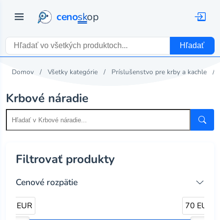
ceno
sk
op
Hľadať
Domov
Všetky kategórie
Príslušenstvo pre krby a kachle
Krbové náradie
Filtrovať produkty
Cenové rozpätie
4 EUR
70 EUR